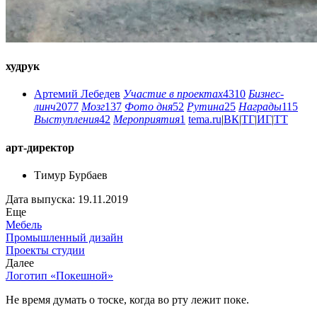
худрук
Артемий Лебедев
Участие в проектах
4310
Бизнес-
линч
2077
Мозг
137
Фото дня
52
Рутина
25
Награды
115
Выступления
42
Мероприятия
1
tema.ru
|
ВК
|
ТГ
|
ИГ
|
ТТ
арт-директор
Тимур Бурбаев
Дата выпуска: 19.11.2019
Еще
Мебель
Промышленный дизайн
Проекты студии
Далее
Логотип «Покешной»
Не время думать о тоске, когда во рту лежит поке.