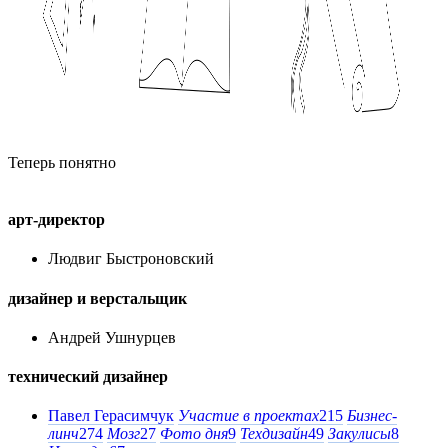
Теперь понятно
арт-директор
Людвиг Быстроновский
дизайнер и верстальщик
Андрей Ушнурцев
технический дизайнер
Павел Герасимчук
Участие в проектах
215
Бизнес-
линч
274
Мозг
27
Фото дня
9
Техдизайн
49
Закулисы
8