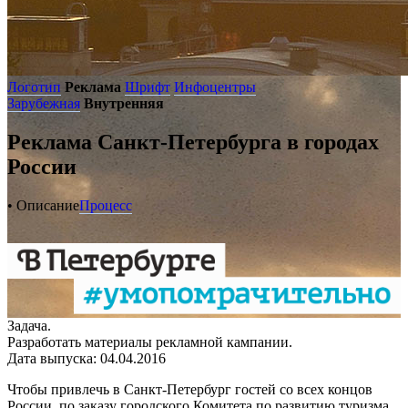
Логотип
Реклама
Шрифт
Инфоцентры
Зарубежная
Внутренняя
Реклама Санкт-Петербурга в городах
России
• Описание
Процесс
Задача.
Разработать материалы рекламной кампании.
Дата выпуска: 04.04.2016
Чтобы привлечь в Санкт-Петербург гостей со всех концов
России, по заказу городского Комитета по развитию туризма