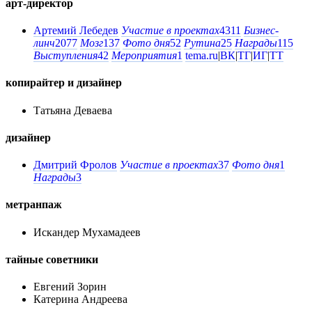
арт-директор
Артемий Лебедев
Участие в проектах
4311
Бизнес-
линч
2077
Мозг
137
Фото дня
52
Рутина
25
Награды
115
Выступления
42
Мероприятия
1
tema.ru
|
ВК
|
ТГ
|
ИГ
|
ТТ
копирайтер и дизайнер
Татьяна Деваева
дизайнер
Дмитрий Фролов
Участие в проектах
37
Фото дня
1
Награды
3
метранпаж
Искандер Мухамадеев
тайные советники
Евгений Зорин
Катерина Андреева