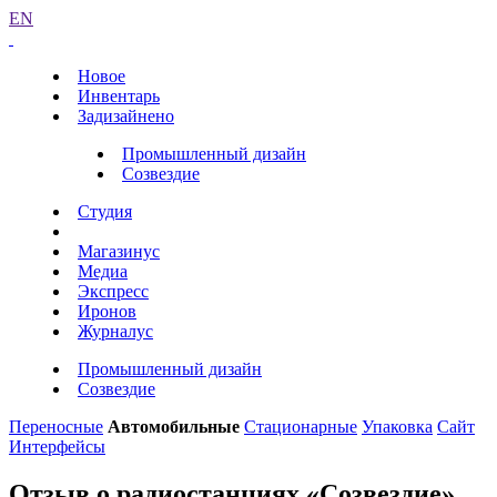
EN
Новое
Инвентарь
Задизайнено
Промышленный дизайн
Созвездие
Студия
Магазинус
Медиа
Экспресс
Иронов
Журналус
Промышленный дизайн
Созвездие
Переносные
Автомобильные
Стационарные
Упаковка
Сайт
Интерфейсы
Отзыв о радиостанциях «Созвездие»