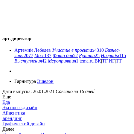
арт-директор
Артемий Лебедев
Участие в проектах
4310
Бизнес-
линч
2077
Мозг
137
Фото дня
52
Рутина
25
Награды
115
Выступления
42
Мероприятия
1
tema.ru
|
ВК
|
ТГ
|
ИГ
|
ТТ
Гарнитура
Эшелон
Дата выпуска: 26.01.2021
Сделано за 16 дней
Еще
Еда
Экспресс-дизайн
Айдентика
Брендинг
Графический дизайн
Далее