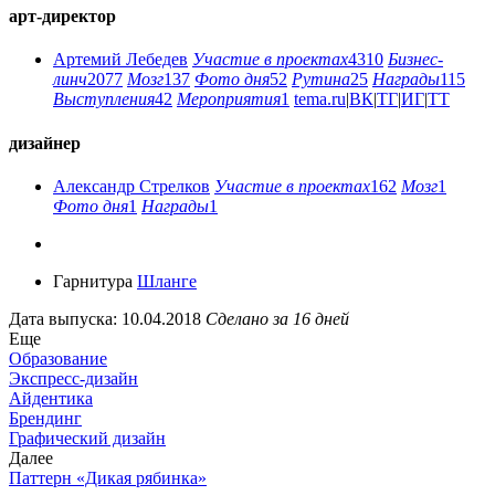
арт-директор
Артемий Лебедев
Участие в проектах
4310
Бизнес-
линч
2077
Мозг
137
Фото дня
52
Рутина
25
Награды
115
Выступления
42
Мероприятия
1
tema.ru
|
ВК
|
ТГ
|
ИГ
|
ТТ
дизайнер
Александр Стрелков
Участие в проектах
162
Мозг
1
Фото дня
1
Награды
1
Гарнитура
Шланге
Дата выпуска: 10.04.2018
Сделано за 16 дней
Еще
Образование
Экспресс-дизайн
Айдентика
Брендинг
Графический дизайн
Далее
Паттерн «Дикая рябинка»