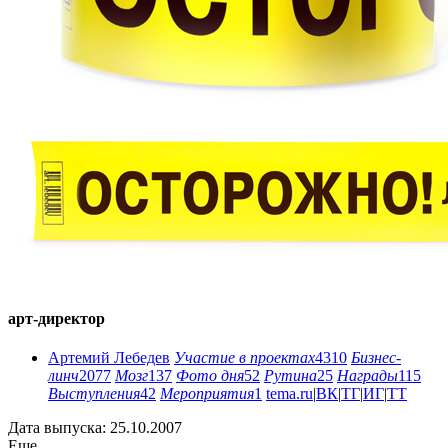
арт-директор
Артемий Лебедев
Участие в проектах
4310
Бизнес-
линч
2077
Мозг
137
Фото дня
52
Рутина
25
Награды
115
Выступления
42
Мероприятия
1
tema.ru
|
ВК
|
ТГ
|
ИГ
|
ТТ
Дата выпуска: 25.10.2007
Еще