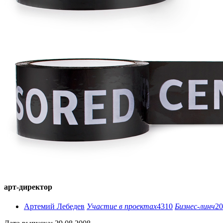
арт-директор
Артемий Лебедев
Участие в проектах
4310
Бизнес-линч
20