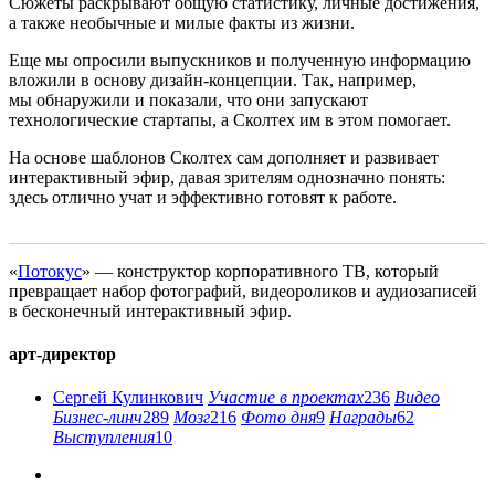
Сюжеты раскрывают общую статистику, личные достижения,
а также необычные и милые факты из жизни.
Еще мы опросили выпускников и полученную информацию
вложили в основу дизайн-концепции. Так, например,
мы обнаружили и показали, что они запускают
технологические стартапы, а Сколтех им в этом помогает.
На основе шаблонов Сколтех сам дополняет и развивает
интерактивный эфир, давая зрителям однозначно понять:
здесь отлично учат и эффективно готовят к работе.
«
Потокус
» — конструктор корпоративного ТВ, который
превращает набор фотографий, видеороликов и аудиозаписей
в бесконечный интерактивный эфир.
арт-директор
Сергей Кулинкович
Участие в проектах
236
Видео
Бизнес-линч
289
Мозг
216
Фото дня
9
Награды
62
Выступления
10