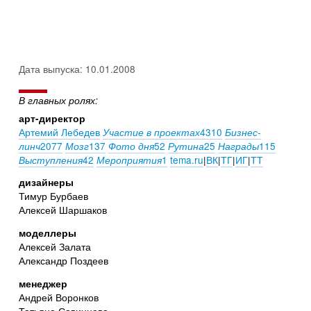
Дата выпуска: 10.01.2008
В главных ролях:
арт-директор
Артемий Лебедев
4310
Участие в проектах
Бизнес-
2077
137
52
25
115
линч
Мозг
Фото дня
Рутина
Награды
42
1
tema.ru
|
ВК
|
ТГ
|
ИГ
|
ТТ
Выступления
Мероприятия
дизайнеры
Тимур Бурбаев
Алексей Шаршаков
моделлеры
Алексей Залата
Александр Поздеев
менеджер
Андрей Воронков
Татьяна Савинцева