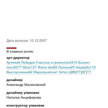
Дата выпуска: 10.12.2007
В главных ролях:
арт-директор
Артемий Лебедев
4310
Участие в проектах
Бизнес-
2077
137
52
25
115
линч
Мозг
Фото дня
Рутина
Награды
42
1
tema.ru
|
ВК
|
ТГ
|
ИГ
|
ТТ
Выступления
Мероприятия
дизайнер
Александр Малиновский
дизайнер упаковки
Наталья Анциферова
конструктор упаковки