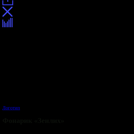
Логотип
Фонарик
Фонарик «Зенлих»
Описание