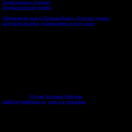
Электроника и техника
Промышленный дизайн
Далее
Оформление книги Патрика Кинга «Учитесь думать,
используя загадки, головоломки и игру слов»
Патрик Кинг — эксперт в области устного общения
и эмоционального взаимодействия. Его книга учит задавать
правильные вопросы, чтобы получать нужные ответы, легко
решать проблемы и в целом мыслить более ясно. Автор
предлагает каждому проверить свой уровень образованности
с помощью загадок и головоломок, которые заставляют
мыслить нестандартно. На страницах рассказывается, как
думать «в обратном порядке», «вперед» и «вбок», например
начинать с выводов и искать причины. Книга сильно
запутывает читателя, но в итоге улучшает его мыслительные
способности, буквально втягивая в умственную работу.
© 1995–2026
Студия Артемия Лебедева
mailbox@artlebedev.ru
,
адреса и телефоны
Заказать дизайн...