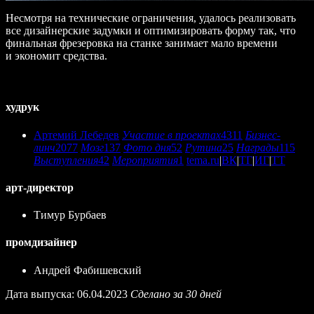
Несмотря на технические ограничения, удалось реализовать
все дизайнерские задумки и оптимизировать форму так, что
финальная фрезеровка на станке занимает мало времени
и экономит средства.
худрук
Артемий Лебедев
Участие в проектах
4311
Бизнес-
линч
2077
Мозг
137
Фото дня
52
Рутина
25
Награды
115
Выступления
42
Мероприятия
1
tema.ru
|
ВК
|
ТГ
|
ИГ
|
ТТ
арт-директор
Тимур Бурбаев
промдизайнер
Андрей Фабишевский
Дата выпуска: 06.04.2023
Сделано за 30 дней
Еще