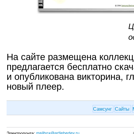
Ц
о
На сайте размещена коллекци
предлагается бесплатно ска
и опубликована викторина, г
новый плеер.
Самсунг
Сайты
Электропочта:
mailbox@artlebedev.ru