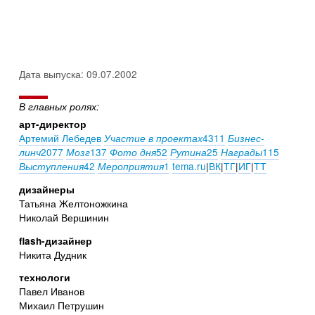
Дата выпуска: 09.07.2002
В главных ролях:
арт-директор
Артемий Лебедев
4311
Участие в проектах
Бизнес-
2077
137
52
25
115
линч
Мозг
Фото дня
Рутина
Награды
42
1
tema.ru
|
ВК
|
ТГ
|
ИГ
|
ТТ
Выступления
Мероприятия
дизайнеры
Татьяна Желтоножкина
Николай Вершинин
flash-дизайнер
Никита Дудник
технологи
Павел Иванов
Михаил Петрушин