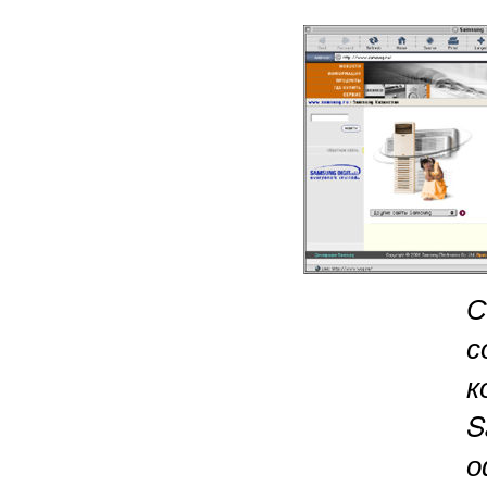
С
с
к
S
о