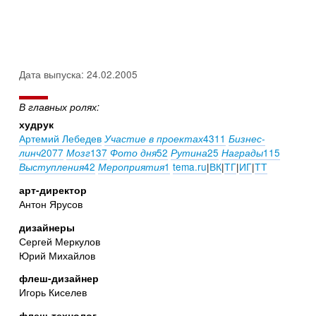
Дата выпуска: 24.02.2005
В главных ролях:
худрук
Артемий Лебедев
4311
Участие в проектах
Бизнес-
2077
137
52
25
115
линч
Мозг
Фото дня
Рутина
Награды
42
1
tema.ru
|
ВК
|
ТГ
|
ИГ
|
ТТ
Выступления
Мероприятия
арт-директор
Антон Ярусов
дизайнеры
Сергей Меркулов
Юрий Михайлов
флеш-дизайнер
Игорь Киселев
флеш-технолог