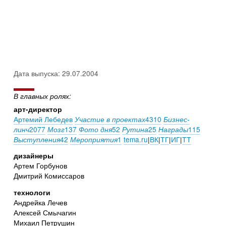
Дата выпуска: 29.07.2004
В главных ролях:
арт-директор
Артемий Лебедев
4310
Участие в проектах
Бизнес-
2077
137
52
25
115
линч
Мозг
Фото дня
Рутина
Награды
42
1
tema.ru
|
ВК
|
ТГ
|
ИГ
|
ТТ
Выступления
Мероприятия
дизайнеры
Артем Горбунов
Дмитрий Комиссаров
технологи
Андрейка Лечев
Алексей Смычагин
Михаил Петрушин