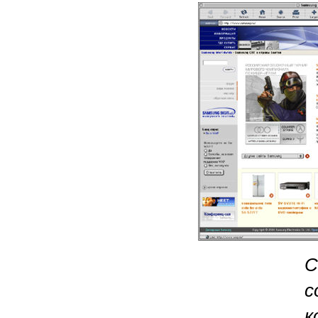
С
с
к