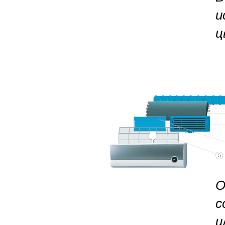
и
ц
О
с
и