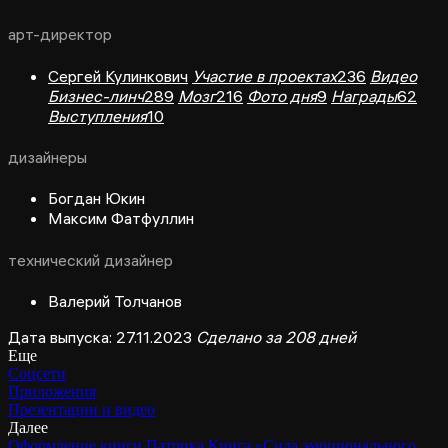
арт-директор
Сергей Кулинкович
Участие в проектах
236
Видео
Бизнес-линч
289
Мозг
216
Фото дня
9
Награды
62
Выступления
10
дизайнеры
Богдан Юкин
Максим Фатфуллин
технический дизайнер
Валерий Толчанов
Дата выпуска: 27.11.2023
Сделано за 208 дней
Еще
Соцсети
Приложения
Презентации и видео
Далее
Оформление книги Патрика Кинга «Сила эмоционального