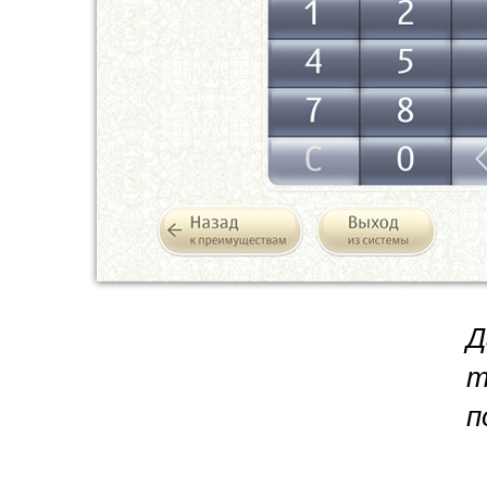
Д
т
п