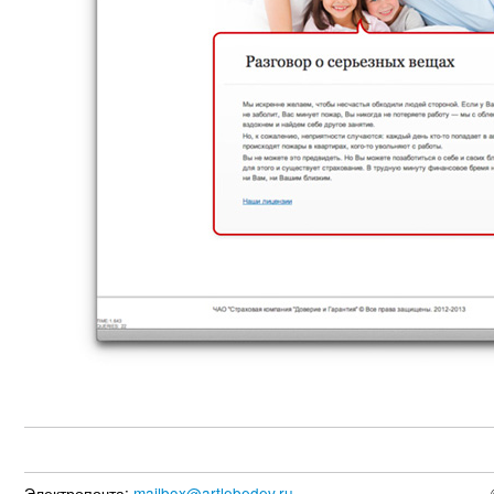
Электропочта:
mailbox@artlebedev.ru