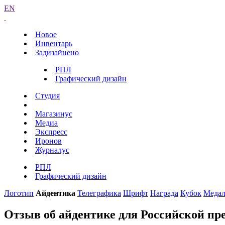
EN
Новое
Инвентарь
Задизайнено
РПЛ
Графический дизайн
Студия
Магазинус
Медиа
Экспресс
Иронов
Журналус
РПЛ
Графический дизайн
Логотип
Айдентика
Телеграфика
Шрифт
Награда
Кубок
Меда
Отзыв об айдентике для Российской пр