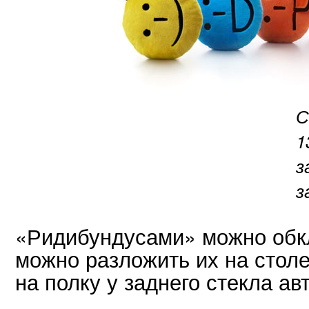
С
1
з
з
«Ридибундусами» можно обкл
можно разложить их на столе
на полку у заднего стекла ав