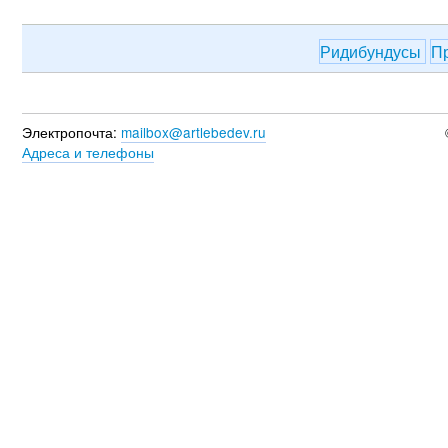
Ридибундусы
П
Электропочта:
mailbox@artlebedev.ru
Адреса и телефоны