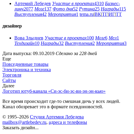
Артемий Лебедев
Участие в проектах
4310
Бизнес-
линч
2077
Мозг
137
Фото дня
52
Рутина
25
Награды
115
Выступления
42
Мероприятия
1
tema.ru
|
ВК
|
ТГ
|
ИГ
|
ТТ
дизайнер
Вова Злыднев
Участие в проектах
100
Мозг
6
Мел
1
Техдизайн
10
Награды
32
Выступления
2
Мероприятия
3
Дата выпуска: 09.10.2019
Сделано за 228 дней
Еще
Повседневные товары
Электроника и техника
Торговля
Сайты
Далее
Логотип ютуб-канала «Си-эс-би-эс-ви-эн-эн-кью»
Все время происходит где-то смешная дичь у всех людей.
Канал обозревает это в формате псевдоновостей.
© 1995–2026
Студия Артемия Лебедева
mailbox@artlebedev.ru
,
адреса и телефоны
Заказать дизайн...