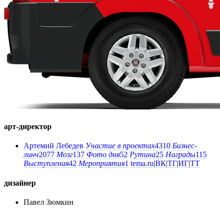
арт-директор
Артемий Лебедев
Участие в проектах
4310
Бизнес-
линч
2077
Мозг
137
Фото дня
52
Рутина
25
Награды
115
Выступления
42
Мероприятия
1
tema.ru
|
ВК
|
ТГ
|
ИГ
|
ТТ
дизайнер
Павел Зюмкин