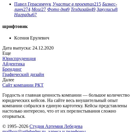
Павел Герасимчук
Участие в проектах
215
Бизнес-
линч
274
Мозг
27
Фото дня
9
Техдизайн
49
Закулисы
8
Награды
67
шрифтовик
Ксения Ерулевич
Дата выпуска: 24.12.2020
Еще
Юриспруденция
Айдентика
Брендинг
Графический дизайн
Далее
Сайт компании РКТ
Гордость и главная ценность компании — большое количество
юридических кейсов. На сайте весь внушительный опыт
компании собрался в единую картотеку. Кейсы представлены
настолько интересно, что от их перелистывания сложно
оторваться.
© 1995–2026
Студия Артемия Лебедева
mailbox@artlebedev.ru
,
адреса и телефоны