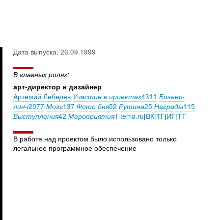
Дата выпуска: 26.09.1999
В главных ролях:
арт-директор и дизайнер
Артемий Лебедев
4311
Участие в проектах
Бизнес-
2077
137
52
25
115
линч
Мозг
Фото дня
Рутина
Награды
42
1
tema.ru
|
ВК
|
ТГ
|
ИГ
|
ТТ
Выступления
Мероприятия
В работе над проектом было использовано только
легальное программное обеспечение