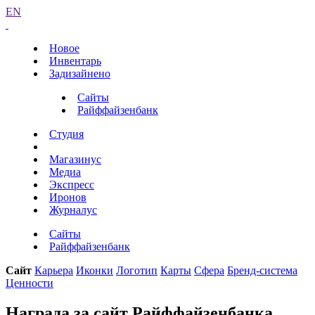
EN
Новое
Инвентарь
Задизайнено
Сайты
Райффайзенбанк
Студия
Магазинус
Медиа
Экспресс
Иронов
Журналус
Сайты
Райффайзенбанк
Сайт
Карьера
Иконки
Логотип
Карты
Сфера
Бренд-система
Ценности
Награда за сайт Райффайзенбанка