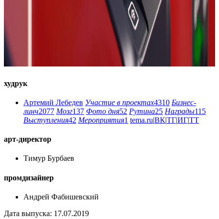
худрук
Артемий Лебедев
Участие в проектах
4310
Бизнес-
линч
2077
Мозг
137
Фото дня
52
Рутина
25
Награды
115
Выступления
42
Мероприятия
1
tema.ru
|
ВК
|
ТГ
|
ИГ
|
ТТ
арт-директор
Тимур Бурбаев
промдизайнер
Андрей Фабишевский
Дата выпуска: 17.07.2019