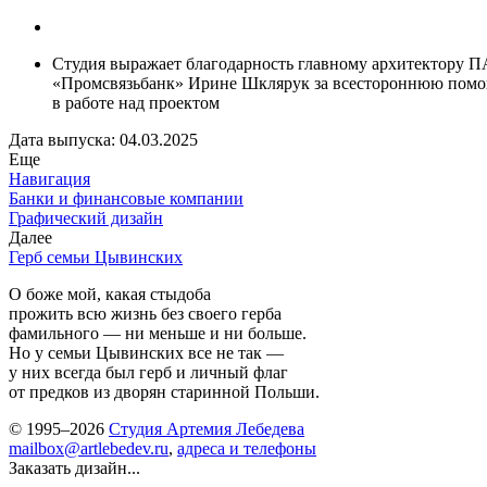
Студия выражает благодарность главному архитектору 
«Промсвязьбанк» Ирине Шклярук за всестороннюю пом
в работе над проектом
Дата выпуска: 04.03.2025
Еще
Навигация
Банки и финансовые компании
Графический дизайн
Далее
Герб семьи Цывинских
О боже мой, какая стыдоба
прожить всю жизнь без своего герба
фамильного — ни меньше и ни больше.
Но у семьи Цывинских все не так —
у них всегда был герб и личный флаг
от предков из дворян старинной Польши.
© 1995–2026
Студия Артемия Лебедева
mailbox@artlebedev.ru
,
адреса и телефоны
Заказать дизайн...