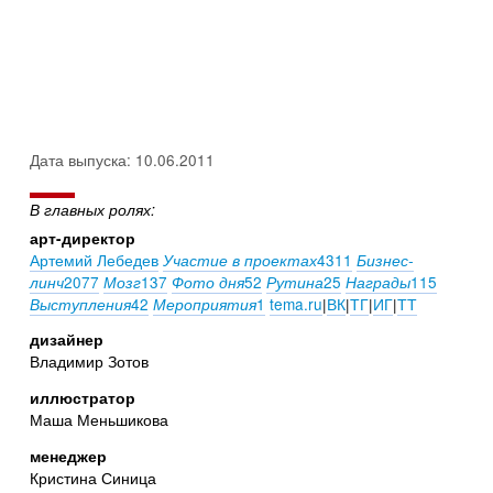
Дата выпуска: 10.06.2011
В главных ролях:
арт-директор
Артемий Лебедев
4311
Участие в проектах
Бизнес-
2077
137
52
25
115
линч
Мозг
Фото дня
Рутина
Награды
42
1
tema.ru
|
ВК
|
ТГ
|
ИГ
|
ТТ
Выступления
Мероприятия
дизайнер
Владимир Зотов
иллюстратор
Маша Меньшикова
менеджер
Кристина Синица