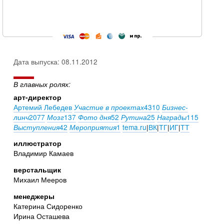
Дата выпуска: 08.11.2012
В главных ролях:
арт-директор
Артемий Лебедев
4310
Участие в проектах
Бизнес-
2077
137
52
25
115
линч
Мозг
Фото дня
Рутина
Награды
42
1
tema.ru
|
ВК
|
ТГ
|
ИГ
|
ТТ
Выступления
Мероприятия
иллюстратор
Владимир Камаев
верстальщик
Михаил Мееров
менеджеры
Катерина Сидоренко
Ирина Осташева