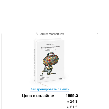
В наших магазинах
Как тренировать память
Цена в онлайне:
1999
уб.
р
≈ 24
$
≈ 21
€