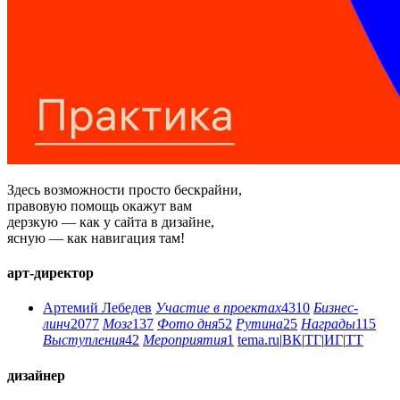
Здесь возможности просто бескрайни,
правовую помощь окажут вам
дерзкую — как у сайта в дизайне,
ясную — как навигация там!
арт-директор
Артемий Лебедев
Участие в проектах
4310
Бизнес-
линч
2077
Мозг
137
Фото дня
52
Рутина
25
Награды
115
Выступления
42
Мероприятия
1
tema.ru
|
ВК
|
ТГ
|
ИГ
|
ТТ
дизайнер