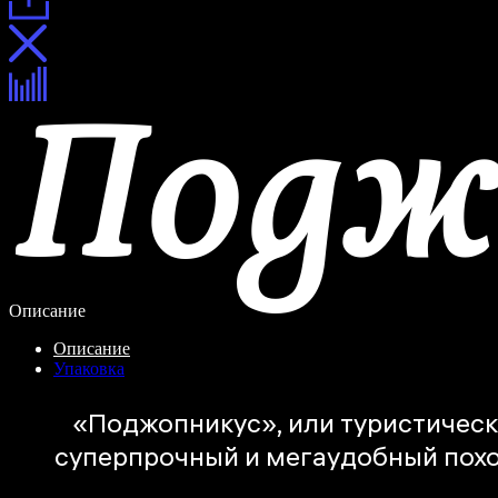
Подж
Описание
Описание
Упаковка
«Поджопникус», или туристическа
суперпрочный и мегаудобный похо