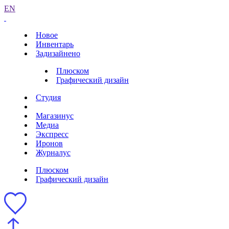
EN
Новое
Инвентарь
Задизайнено
Плюском
Графический дизайн
Студия
Магазинус
Медиа
Экспресс
Иронов
Журналус
Плюском
Графический дизайн