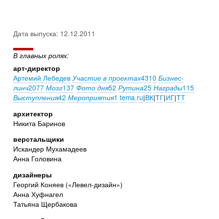
Дата выпуска: 12.12.2011
В главных ролях:
арт-директор
Артемий Лебедев
4310
Участие в проектах
Бизнес-
2077
137
52
25
115
линч
Мозг
Фото дня
Рутина
Награды
42
1
tema.ru
|
ВК
|
ТГ
|
ИГ
|
ТТ
Выступления
Мероприятия
архитектор
Никита Баринов
верстальщики
Искандер Мухамадеев
Анна Головина
дизайнеры
Георгий Коняев («Левел-дизайн»)
Анна Хуфнагел
Татьяна Щербакова