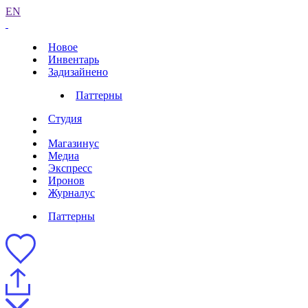
EN
Новое
Инвентарь
Задизайнено
Паттерны
Студия
Магазинус
Медиа
Экспресс
Иронов
Журналус
Паттерны