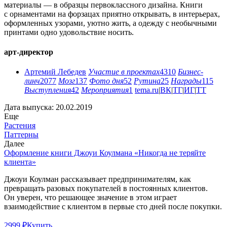
материалы — в образцы первоклассного дизайна. Книги
с орнаментами на форзацах приятно открывать, в интерьерах,
оформленных узорами, уютно жить, а одежду с необычными
принтами одно удовольствие носить.
арт-директор
Артемий Лебедев
Участие в проектах
4310
Бизнес-
линч
2077
Мозг
137
Фото дня
52
Рутина
25
Награды
115
Выступления
42
Мероприятия
1
tema.ru
|
ВК
|
ТГ
|
ИГ
|
ТТ
Дата выпуска: 20.02.2019
Еще
Растения
Паттерны
Далее
Оформление книги Джоуи Коулмана «Никогда не теряйте
клиента»
Джоуи Коулман рассказывает предпринимателям, как
превращать разовых покупателей в постоянных клиентов.
Он уверен, что решающее значение в этом играет
взаимодействие с клиентом в первые сто дней после покупки.
2999 ₽
Купить