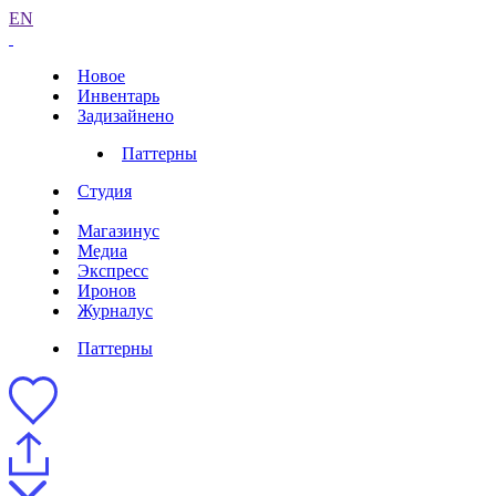
EN
Новое
Инвентарь
Задизайнено
Паттерны
Студия
Магазинус
Медиа
Экспресс
Иронов
Журналус
Паттерны