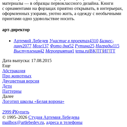
материалы — в образцы первоклассного дизайна. Книги
с орнаментами на форзацах приятно открывать, в интерьерах,
оформленных узорами, уютно жить, а одежду с необычными
принтами одно удовольствие носить.
арт-директор
Артемий Лебедев
Участие в проектах
4310
Бизнес-
линч
2077
Мозг
137
Фото дня
52
Рутина
25
Награды
115
Выступления
42
Мероприятия
1
tema.ru
|
ВК
|
ТГ
|
ИГ
|
ТТ
Дата выпуска: 17.08.2015
Еще
Абстракция
Про животных
Двуцветная версия
Дети
Паттерны
Далее
Логотип школы «Белая ворона»
2999 ₽
Купить
© 1995–2026
Студия Артемия Лебедева
mailbox@artlebedev.ru
,
адреса и телефоны