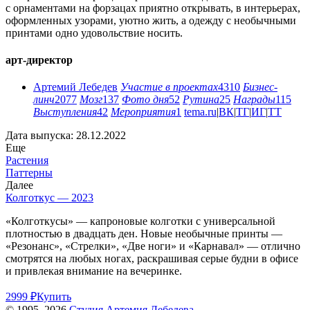
с орнаментами на форзацах приятно открывать, в интерьерах,
оформленных узорами, уютно жить, а одежду с необычными
принтами одно удовольствие носить.
арт-директор
Артемий Лебедев
Участие в проектах
4310
Бизнес-
линч
2077
Мозг
137
Фото дня
52
Рутина
25
Награды
115
Выступления
42
Мероприятия
1
tema.ru
|
ВК
|
ТГ
|
ИГ
|
ТТ
Дата выпуска: 28.12.2022
Еще
Растения
Паттерны
Далее
Колготкус — 2023
«Колготкусы» — капроновые колготки с универсальной
плотностью в двадцать ден. Новые необычные принты —
«Резонанс», «Стрелки», «Две ноги» и «Карнавал» — отлично
смотрятся на любых ногах, раскрашивая серые будни в офисе
и привлекая внимание на вечеринке.
2999 ₽
Купить
© 1995–2026
Студия Артемия Лебедева