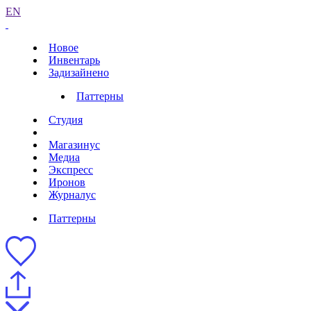
EN
Новое
Инвентарь
Задизайнено
Паттерны
Студия
Магазинус
Медиа
Экспресс
Иронов
Журналус
Паттерны