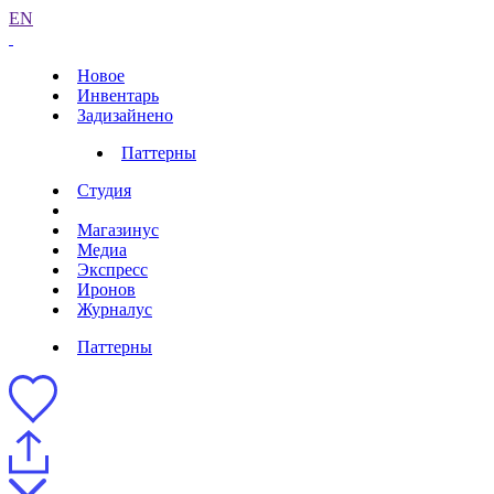
EN
Новое
Инвентарь
Задизайнено
Паттерны
Студия
Магазинус
Медиа
Экспресс
Иронов
Журналус
Паттерны