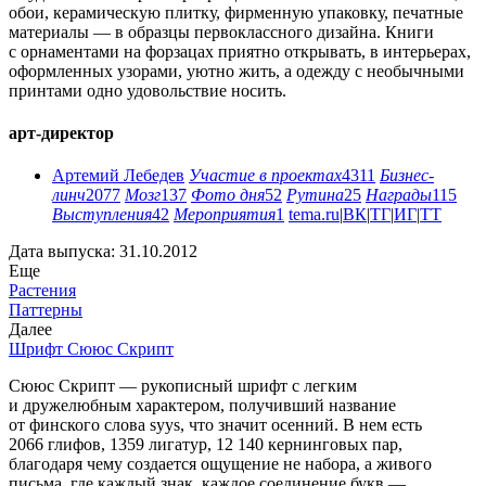
обои, керамическую плитку, фирменную упаковку, печатные
материалы — в образцы первоклассного дизайна. Книги
с орнаментами на форзацах приятно открывать, в интерьерах,
оформленных узорами, уютно жить, а одежду с необычными
принтами одно удовольствие носить.
арт-директор
Артемий Лебедев
Участие в проектах
4311
Бизнес-
линч
2077
Мозг
137
Фото дня
52
Рутина
25
Награды
115
Выступления
42
Мероприятия
1
tema.ru
|
ВК
|
ТГ
|
ИГ
|
ТТ
Дата выпуска: 31.10.2012
Еще
Растения
Паттерны
Далее
Шрифт Сююс Скрипт
Сююс Скрипт — рукописный шрифт с легким
и дружелюбным характером, получивший название
от финского слова syys, что значит осенний. В нем есть
2066 глифов, 1359 лигатур, 12 140 кернинговых пар,
благодаря чему создается ощущение не набора, а живого
письма, где каждый знак, каждое соединение букв —