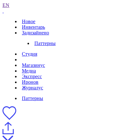
EN
Новое
Инвентарь
Задизайнено
Паттерны
Студия
Магазинус
Медиа
Экспресс
Иронов
Журналус
Паттерны