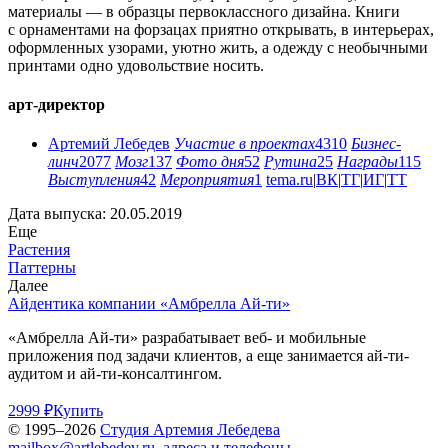
материалы — в образцы первоклассного дизайна. Книги
с орнаментами на форзацах приятно открывать, в интерьерах,
оформленных узорами, уютно жить, а одежду с необычными
принтами одно удовольствие носить.
арт-директор
Артемий Лебедев
Участие в проектах
4310
Бизнес-
линч
2077
Мозг
137
Фото дня
52
Рутина
25
Награды
115
Выступления
42
Мероприятия
1
tema.ru
|
ВК
|
ТГ
|
ИГ
|
ТТ
Дата выпуска: 20.05.2019
Еще
Растения
Паттерны
Далее
Айдентика компании «Амбрелла Ай-ти»
«Амбрелла Ай-ти» разрабатывает веб- и мобильные
приложения под задачи клиентов, а еще занимается ай-ти-
аудитом и ай-ти-консалтингом.
2999 ₽
Купить
© 1995–2026
Студия Артемия Лебедева
mailbox@artlebedev.ru
,
адреса и телефоны