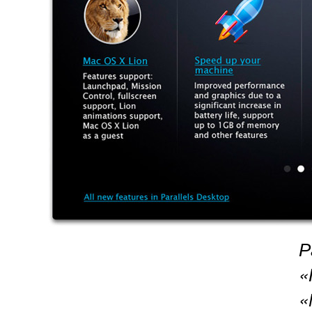
Р
«
«