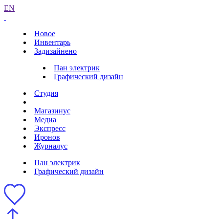
EN
Новое
Инвентарь
Задизайнено
Пан электрик
Графический дизайн
Студия
Магазинус
Медиа
Экспресс
Иронов
Журналус
Пан электрик
Графический дизайн