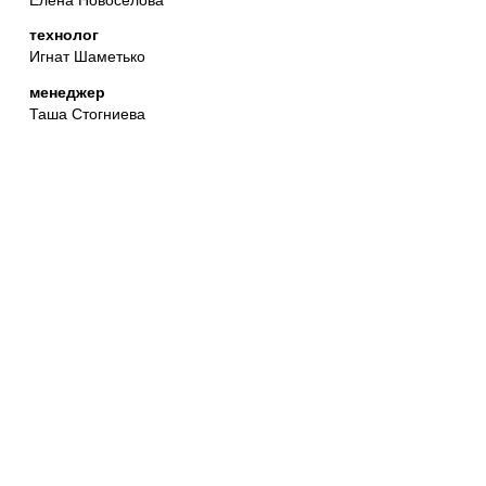
технолог
Игнат Шаметько
менеджер
Таша Стогниева