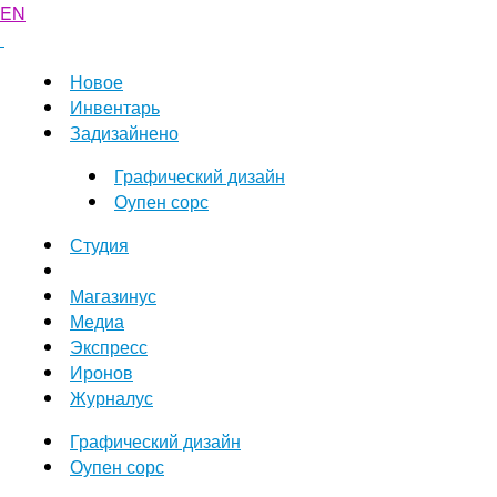
EN
Новое
Инвентарь
Задизайнено
Графический дизайн
Оупен сорс
Студия
Магазинус
Медиа
Экспресс
Иронов
Журналус
Графический дизайн
Оупен сорс