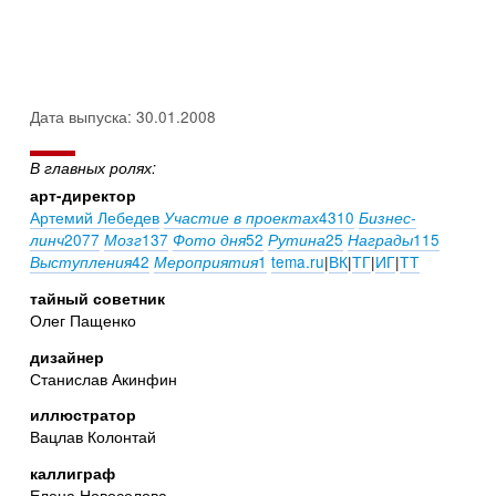
Дата выпуска: 30.01.2008
В главных ролях:
арт-директор
Артемий Лебедев
4310
Участие в проектах
Бизнес-
2077
137
52
25
115
линч
Мозг
Фото дня
Рутина
Награды
42
1
tema.ru
|
ВК
|
ТГ
|
ИГ
|
ТТ
Выступления
Мероприятия
тайный советник
Олег Пащенко
дизайнер
Станислав Акинфин
иллюстратор
Вацлав Колонтай
каллиграф
Елена Новоселова