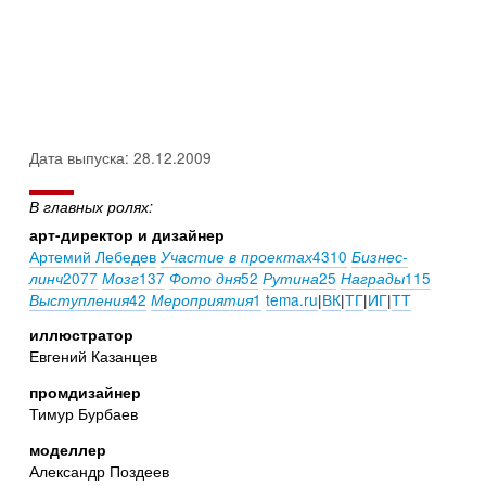
Дата выпуска: 28.12.2009
В главных ролях:
арт-директор и дизайнер
Артемий Лебедев
4310
Участие в проектах
Бизнес-
2077
137
52
25
115
линч
Мозг
Фото дня
Рутина
Награды
42
1
tema.ru
|
ВК
|
ТГ
|
ИГ
|
ТТ
Выступления
Мероприятия
иллюстратор
Евгений Казанцев
промдизайнер
Тимур Бурбаев
моделлер
Александр Поздеев