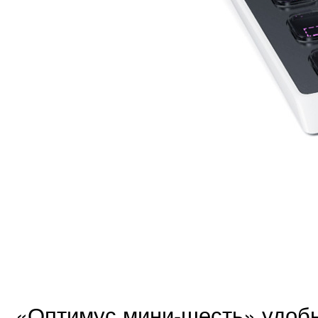
«Оптимус мини-шесть» удобн