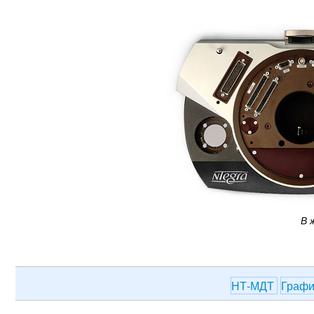
В 
НТ-МДТ
Графи