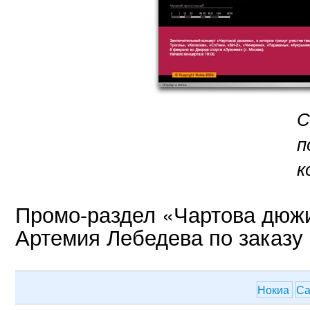
С
п
к
Промо-раздел «Чартова дюж
Артемия Лебедева по заказу 
Нокиа
С